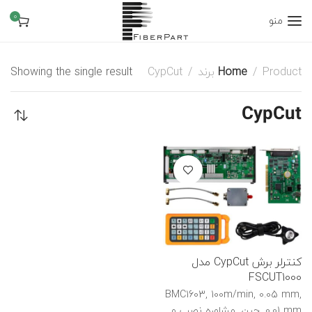
0
منو
Product برند
Home
CypCut
Showing the single result
CypCut
کنترلر برش CypCut مدل
FSCUT1000
BMC1603, 100m/min, 0.05 mm,
0.01 mm, چین, مشاوره نصب و