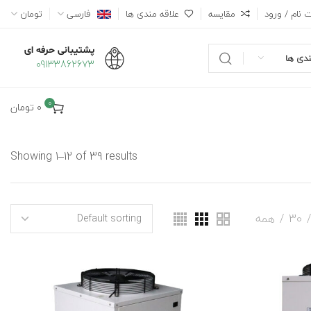
 نام / ورود
مقایسه
علاقه مندی ها
فارسی
تومان
پشتیبانی حرفه ای
دی ها
09133862673
0
0
تومان
Showing 1–12 of 39 results
30
همه