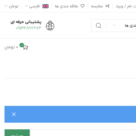
 نام / ورود
مقایسه
علاقه مندی ها
فارسی
تومان
پشتیبانی حرفه ای
دی ها
09133862673
0
0
تومان
جستجو