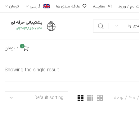
 نام / ورود
مقایسه
علاقه مندی ها
فارسی
تومان
پشتیبانی حرفه ای
دی ها
09133862673
0
0
تومان
Showing the single result
30
همه