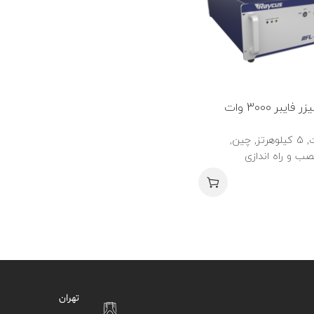
سورس لیزر فایبر 3000 وات
3000 وات, 5 کیلوهرتز, چین,
ب و راه اندازی
تهران