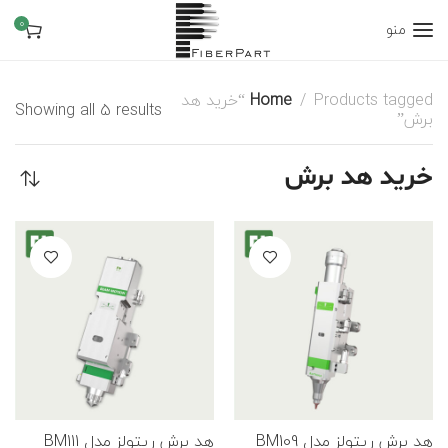
0
منو
Home
Products tagged “خرید هد
Showing all 5 results
برش”
خرید هد برش
هد برش ریتولز مدل BM109
هد برش ریتولز مدل BM111