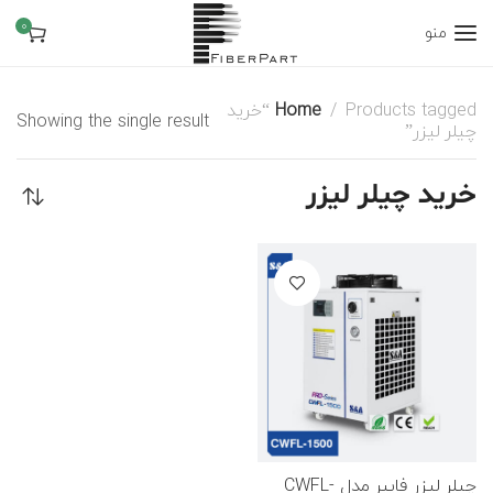
0
منو
Home
Products tagged “خرید
Showing the single result
چیلر لیزر”
خرید چیلر لیزر
چیلر لیزر فایبر مدل CWFL-