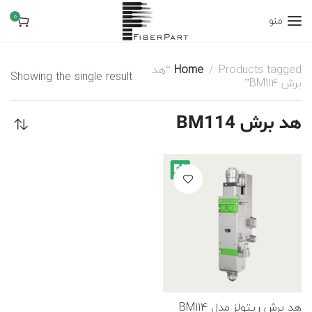
0
منو
Home
Products tagged “هد
Showing the single result
برش BM114”
هد برش BM114
هد برش ریتولز مدل BM114