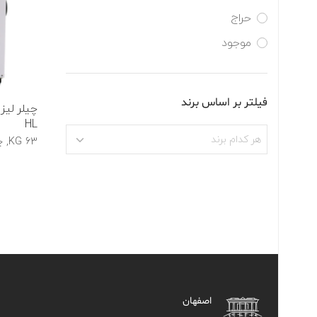
حراج
موجود
فیلتر بر اساس برند
HL
هر کدام برند
63 KG, چین
اصفهان