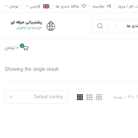
 نام / ورود
مقایسه
علاقه مندی ها
فارسی
تومان
پشتیبانی حرفه ای
دی ها
09133862673
0
0
تومان
Showing the single result
30
همه