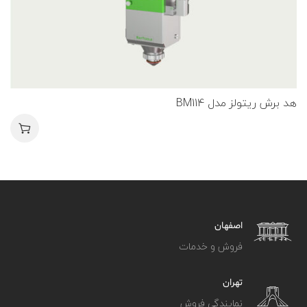
هد برش ریتولز مدل BM114
اصفهان
فروش و خدمات
تهران
نمایندگی فروش