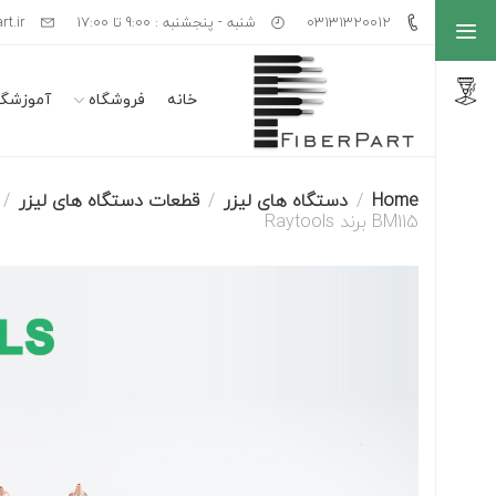
03131320012
شنبه - پنجشنبه : 9:00 تا 17:00
rt.ir
خانه
فروشگاه
آموزشگا
Home
دستگاه های لیزر
قطعات دستگاه های لیزر
BM115 برند Raytools