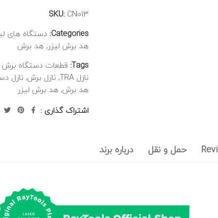
SKU:
CN013
Categories:
دستگاه های لی
هد برش لیزر
,
هد برش
Tags:
قطعات دستگاه برش ل
نازل TRA
,
نازل برش
,
نازل دس
هد برش
,
هد برش لیزر
اشتراک گذاری :
Revi
حمل و نقل
درباره برند