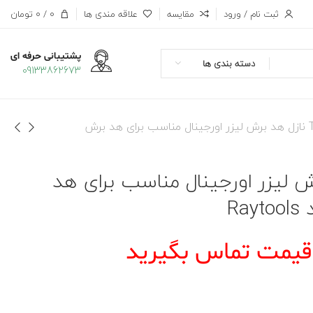
ثبت نام / ورود
مقایسه
علاقه مندی ها
0
/
0
تومان
پشتیبانی حرفه ای
دسته بندی ها
09133862673
TRA نازل هد برش لیزر اورجینال مناسب برای هد برش
برش لیزر اورجینال مناسب برای هد
 قیمت تماس بگیرید