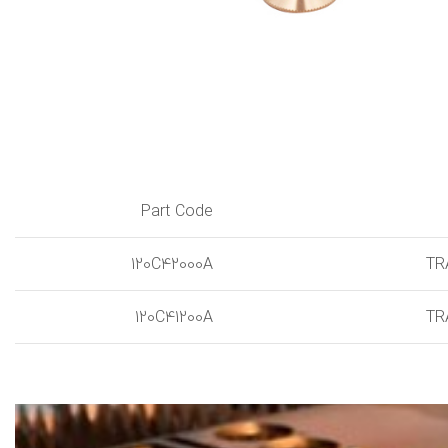
Part Code
120C42000A
TR
120C41200A
TR