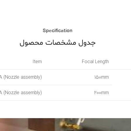
Specification
جدول مشخصات محصول
Item
Focal Length
A (Nozzle assembly)
150mm
A (Nozzle assembly)
200mm