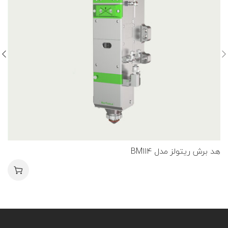
هد برش ریتولز مدل BM114