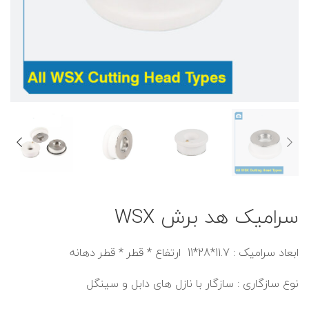
سرامیک هد برش WSX
ابعاد سرامیک : 11.7*28*11 ارتفاع * قطر * قطر دهانه
نوع سازگاری : سازگار با نازل های دابل و سینگل