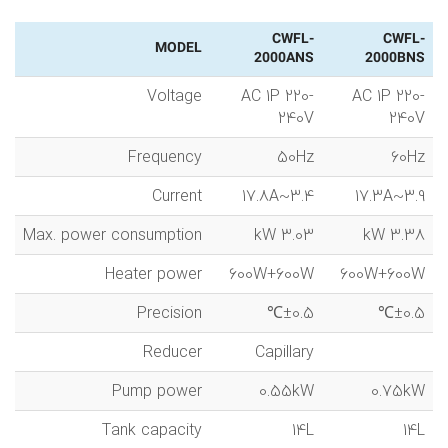
CWFL-
CWFL-
MODEL
2000ANS
2000BNS
Voltage
AC 1P 220-
AC 1P 220-
240V
240V
Frequency
50Hz
60Hz
Current
3.4~17.8A
3.9~17.3A
Max. power consumption
3.03 kW
3.38 kW
Heater power
600W+600W
600W+600W
Precision
±0.5℃
±0.5℃
Reducer
Capillary
Pump power
0.55kW
0.75kW
Tank capacity
14L
14L