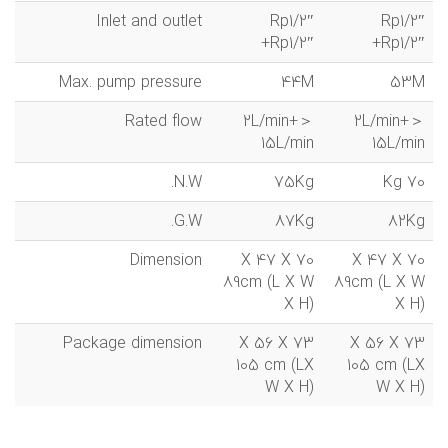
Inlet and outlet
Rp1/2″
Rp1/2″
+Rp1/2″
+Rp1/2″
Max. pump pressure
44M
53M
Rated flow
2L/min+＞
2L/min+＞
15L/min
15L/min
N.W.
75Kg
70 Kg
G.W.
87Kg
82Kg
Dimension
70 X 47 X
70 X 47 X
89cm (L X W
89cm (L X W
X H)
X H)
Package dimension
73 X 56 X
73 X 56 X
105 cm (LX
105 cm (LX
W X H)
W X H)